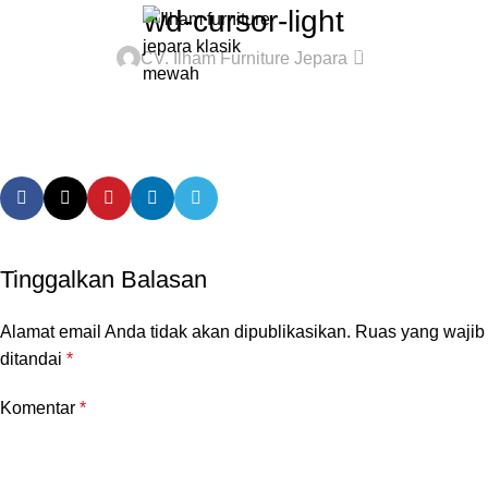
wd-cursor-light
0
Rp
0
CV. Ilham Furniture Jepara
Tinggalkan Balasan
Alamat email Anda tidak akan dipublikasikan.
Ruas yang wajib
ditandai
*
Komentar
*