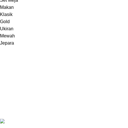
Melayani pembuatan furniture sebuah karya dari Jepara,
Indonesia.
Jl. Jepara Bugel Sukosono 24/06 (Depan Masjid Baiturrohman 500
Meter) , Kec. Kedung, Kab. Jepara, Jawa Tengah 59463
WhatsApp: +62 852-2970-4475
Recent Posts