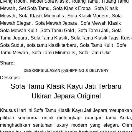
Living Room
,
Model Sofa Klasik
,
Ruang Tamu
,
Ruang Tamu
Mewah
,
Set Sofa Tamu
,
Sofa Klasik Eropa
,
Sofa Klasik
Mewah
,
Sofa Klasik Minimalis
,
Sofa Klasik Modern
,
Sofa
Mewah Elegan
,
Sofa Mewah Jepara
,
Sofa Mewah Klasik
,
Sofa Mewah Kulit
,
Sofa Tamu Gold
,
Sofa Tamu Jati
,
Sofa
Tamu Jepara
,
Sofa Tamu Klasik
,
Sofa Tamu Klasik Tags: Kursi
Sofa Sudut
,
sofa tamu klasik terbaru
,
Sofa Tamu Kulit
,
Sofa
Tamu Mewah
,
Sofa Tamu Minimalis
,
Sofa Tamu Ukir
Share:
DESKRIPSI
ULASAN (0)
SHIPPING & DELIVERY
Deskripsi
Sofa Tamu Klasik Kayu Jati Terbaru
Ukiran Jepara Original
Khusus Hari Ini
Sofa Tamu Klasik
Kayu Jati Jepara merupaka
pilihan sempurna untuk melengkapi ruangan tamu Anda,
menghadirkan sentuhan luxury modern yang elegan. Oleh