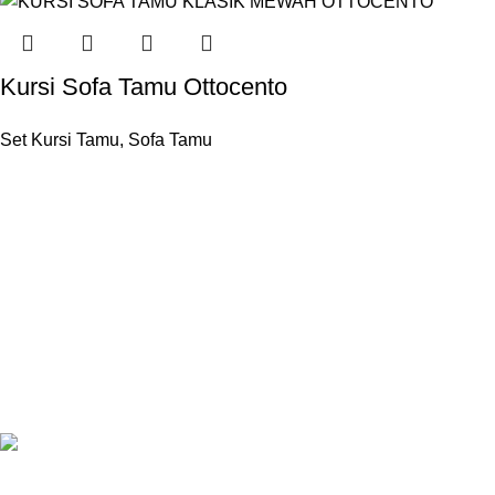
Kursi Sofa Tamu Ottocento
Set Kursi Tamu
,
Sofa Tamu
Melayani pembuatan furniture sebuah karya dari Jepara,
Indonesia.
Jl. Jepara Bugel Sukosono 24/06 (Depan Masjid Baiturrohman 500
Meter) , Kec. Kedung, Kab. Jepara, Jawa Tengah 59463
WhatsApp: +62 852-2970-4475
Recent Posts