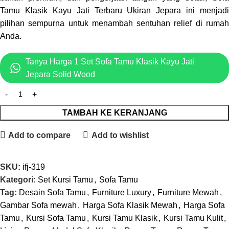
Tamu Klasik Kayu Jati Terbaru Ukiran Jepara ini menjadi
pilihan sempurna untuk menambah sentuhan relief di rumah
Anda.
Tanya Harga 1 Set Sofa Tamu Klasik Kayu Jati
Jepara Solid Wood
TAMBAH KE KERANJANG
Add to compare
Add to wishlist
SKU:
ifj-319
Kategori:
Set Kursi Tamu
,
Sofa Tamu
Tag:
Desain Sofa Tamu
,
Furniture Luxury
,
Furniture Mewah
,
Gambar Sofa mewah
,
Harga Sofa Klasik Mewah
,
Harga Sofa
Tamu
,
Kursi Sofa Tamu
,
Kursi Tamu Klasik
,
Kursi Tamu Kulit
,