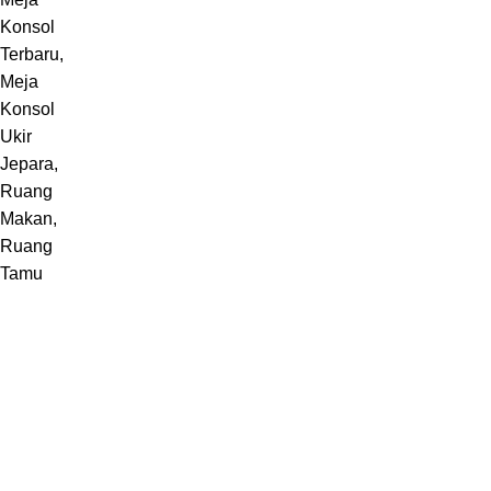
Melayani pembuatan furniture sebuah karya dari Jepara,
Indonesia.
Jl. Jepara Bugel Sukosono 24/06 (Depan Masjid Baiturrohman 500
Meter) , Kec. Kedung, Kab. Jepara, Jawa Tengah 59463
WhatsApp: +62 852-2970-4475