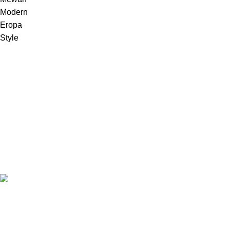
Melayani pembuatan furniture sebuah karya dari Jepara,
Indonesia.
Jl. Jepara Bugel Sukosono 24/06 (Depan Masjid Baiturrohman 500
Meter) , Kec. Kedung, Kab. Jepara, Jawa Tengah 59463
WhatsApp: +62 852-2970-4475
Recent Posts