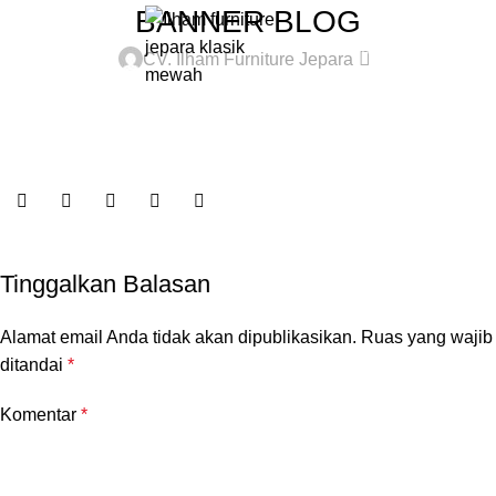
BANNER BLOG
0
Rp
0
CV. Ilham Furniture Jepara
Tinggalkan Balasan
Alamat email Anda tidak akan dipublikasikan.
Ruas yang wajib
ditandai
*
Komentar
*