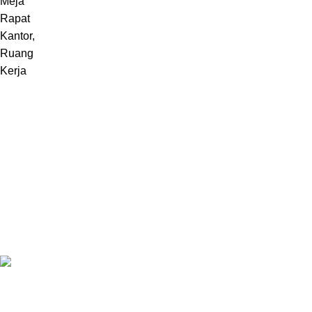
Melayani pembuatan furniture sebuah karya dari Jepara,
Indonesia.
Jl. Jepara Bugel Sukosono 24/06 (Depan Masjid Baiturrohman 500
Meter) , Kec. Kedung, Kab. Jepara, Jawa Tengah 59463
WhatsApp: +62 852-2970-4475
Recent Posts