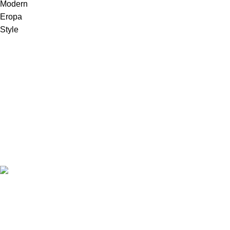
Melayani pembuatan furniture sebuah karya dari Jepara,
Indonesia.
Jl. Jepara Bugel Sukosono 24/06 (Depan Masjid Baiturrohman 500
Meter) , Kec. Kedung, Kab. Jepara, Jawa Tengah 59463
WhatsApp: +62 852-2970-4475
Recent Posts