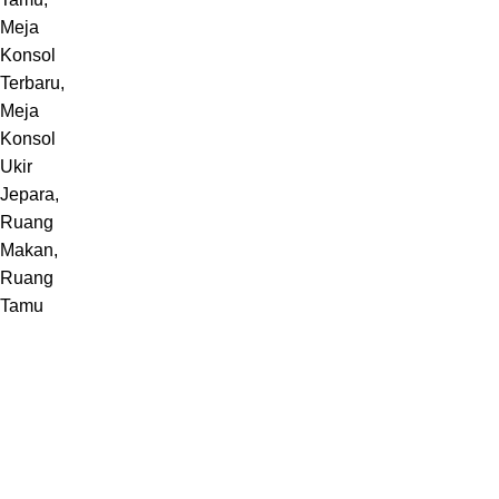
Melayani pembuatan furniture sebuah karya dari Jepara,
Indonesia.
Jl. Jepara Bugel Sukosono 24/06 (Depan Masjid Baiturrohman 500
Meter) , Kec. Kedung, Kab. Jepara, Jawa Tengah 59463
WhatsApp: +62 852-2970-4475