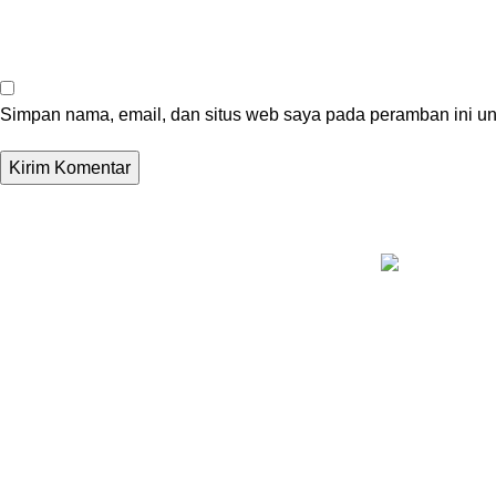
Simpan nama, email, dan situs web saya pada peramban ini un
Recent Posts
Melayani pembuatan furniture sebuah karya
dari Jepara, Indonesia.
Jl. Jepara Bugel Sukosono 24/06 (Depan Masjid
Baiturrohman 500 Meter) , Kec. Kedung, Kab.
Jepara, Jawa Tengah 59463
WhatsApp: +62 852-2970-4475