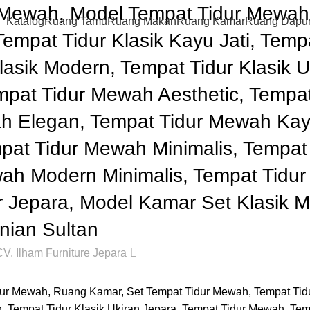
Mewah, Model Tempat Tidur Mewah
Katalog
Ruang Tamu
Ruang Makan
Ruang Kamar
Ruang Dapu
mpat Tidur Klasik Kayu Jati, Tempa
Klasik Modern, Tempat Tidur Klasik U
pat Tidur Mewah Aesthetic, Tempat
 Elegan, Tempat Tidur Mewah Kayu
pat Tidur Mewah Minimalis, Tempat 
ah Modern Minimalis, Tempat Tidu
r Jepara, Model Kamar Set Klasik 
nian Sultan
0
CV. Ilham Furniture Jepara