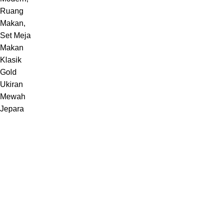
Melayani pembuatan furniture sebuah karya dari Jepara,
Indonesia.
Jl. Jepara Bugel Sukosono 24/06 (Depan Masjid Baiturrohman 500
Meter) , Kec. Kedung, Kab. Jepara, Jawa Tengah 59463
WhatsApp: +62 852-2970-4475