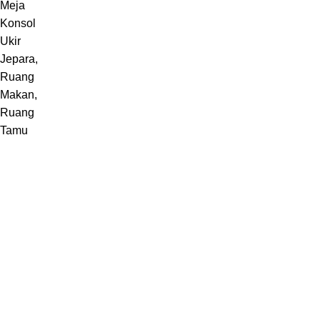
Melayani pembuatan furniture sebuah karya dari Jepara,
Indonesia.
Jl. Jepara Bugel Sukosono 24/06 (Depan Masjid Baiturrohman 500
Meter) , Kec. Kedung, Kab. Jepara, Jawa Tengah 59463
WhatsApp: +62 852-2970-4475
Recent Posts