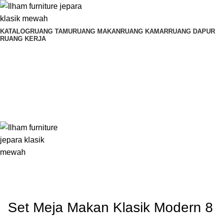
KATALOG
RUANG TAMU
RUANG MAKAN
RUANG KAMAR
RUANG DAPUR
RUANG KERJA
0
Rp
0
0
Rp
0
Set Meja Makan Klasik Modern 8