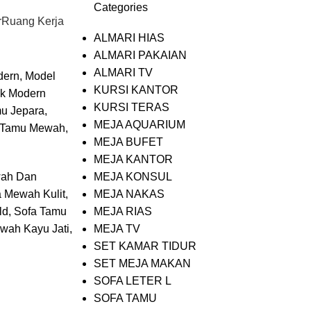
Categories
0
Rp
r
Ruang Kerja
ALMARI HIAS
ALMARI PAKAIAN
ALMARI TV
KURSI KANTOR
KURSI TERAS
MEJA AQUARIUM
MEJA BUFET
MEJA KANTOR
wah Dan
MEJA KONSUL
a Mewah Kulit,
MEJA NAKAS
ld, Sofa Tamu
MEJA RIAS
wah Kayu Jati,
MEJA TV
SET KAMAR TIDUR
SET MEJA MAKAN
SOFA LETER L
SOFA TAMU