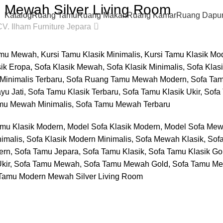
 Mewah Silver Living Room
Katalog
Ruang Tamu
Ruang Makan
Ruang Kamar
Ruang Dapu
0
CV. Ilham Furniture Jepara
Tamu Klasik Modern, Model Sofa Klasik Modern, Model Sofa Me
nimalis, Sofa Klasik Modern Minimalis, Sofa Mewah Klasik, Sof
n, Sofa Tamu Jepara, Sofa Tamu Klasik, Sofa Tamu Klasik Go
k Ukir, Sofa Tamu Mewah, Sofa Tamu Mewah Gold, Sofa Tamu Me
Tamu Modern Mewah Silver Living Room