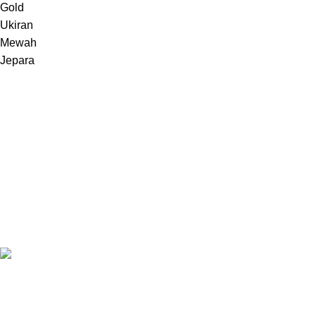
Melayani pembuatan furniture sebuah karya dari Jepara,
Indonesia.
Jl. Jepara Bugel Sukosono 24/06 (Depan Masjid Baiturrohman 500
Meter) , Kec. Kedung, Kab. Jepara, Jawa Tengah 59463
WhatsApp: +62 852-2970-4475
Recent Posts