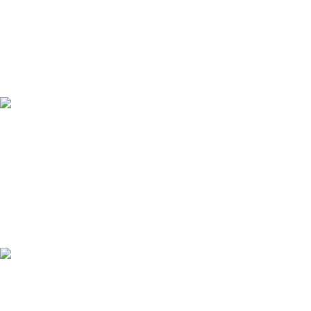
Meter) , Kec. Kedung, Kab. Jepara, Jawa Tengah 59463
WhatsApp: +62 852-2970-4475
Recent Posts
Meja Makan Klasik Ilham Furniture Jepara
Juni 2, 2025
No Comments