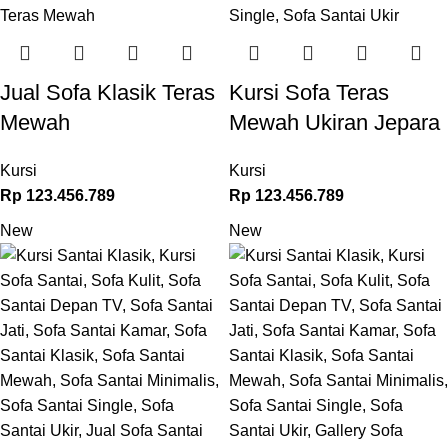
Jual Sofa Klasik Teras
Kursi Sofa Teras
Mewah
Mewah Ukiran Jepara
Kursi
Kursi
Rp
123.456.789
Rp
123.456.789
New
New