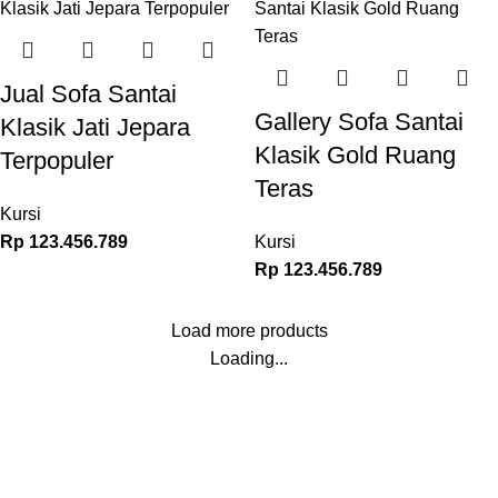
Jual Sofa Santai
Gallery Sofa Santai
Klasik Jati Jepara
Klasik Gold Ruang
Terpopuler
Teras
Kursi
Rp
123.456.789
Kursi
Rp
123.456.789
Load more products
Loading...
Melayani pembuatan furniture sebuah karya dari Jepara,
Indonesia.
Jl. Jepara Bugel Sukosono 24/06 (Depan Masjid Baiturrohman 500